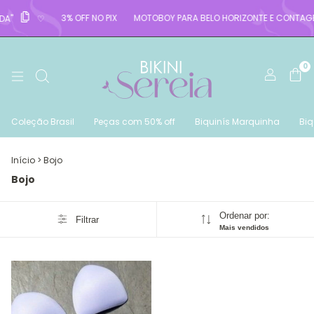
3% OFF NO PIX
MOTOBOY PARA BELO HORIZONTE E CONTAG
DA"
♡
0
Coleção Brasil
Peças com 50% off
Biquinís Marquinha
Biq
Início
>
Bojo
Bojo
Ordenar por:
Filtrar
Mais vendidos