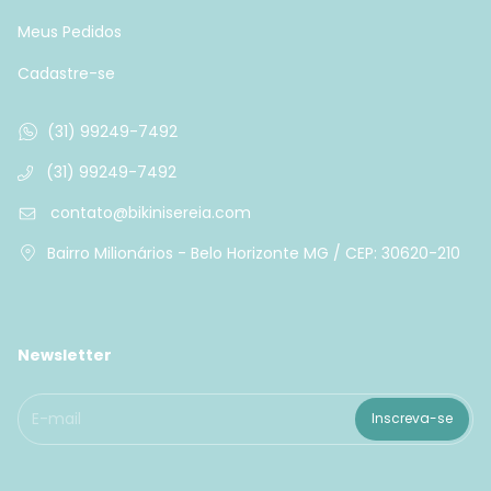
Meus Pedidos
Cadastre-se
(31) 99249-7492
(31) 99249-7492
contato@bikinisereia.com
Bairro Milionários - Belo Horizonte MG / CEP: 30620-210
Newsletter